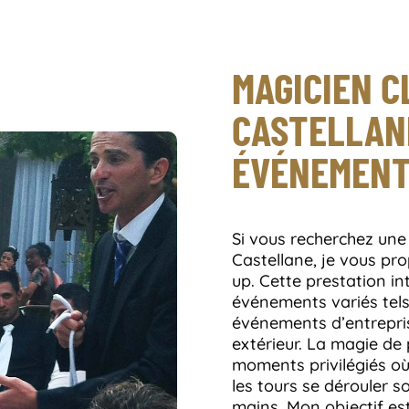
MAGICIEN C
CASTELLAN
ÉVÉNEMEN
Si vous recherchez une
Castellane, je vous pr
up. Cette prestation in
événements variés tels
événements d’entrepri
extérieur. La magie de
moments privilégiés où 
les tours se dérouler 
mains. Mon objectif es