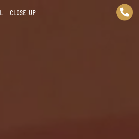

ËL
CLOSE-UP