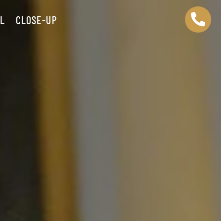

ËL
CLOSE-UP